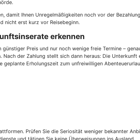
hörde.
en, damit Ihnen Unregelmäßigkeiten noch vor der Bezahlung 
 nicht erst kurz vor Reisebeginn.
unftsinserate erkennen
h günstiger Preis und nur noch wenige freie Termine – gen
 Nach der Zahlung stellt sich dann heraus: Die Unterkunft 
ie geplante Erholungszeit zum unfreiwilligen Abenteuerurlau
ttformen. Prüfen Sie die Seriosität weniger bekannter Anbi
dienste und tätigen Sie keine Überweisungen ins Ausland.