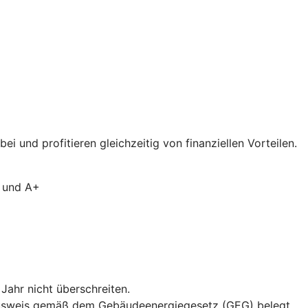
 und profitieren gleichzeitig von finanziellen Vorteilen.
A und A+
ahr nicht überschreiten.
eausweis gemäß dem Gebäudeenergiegesetz (GEG) belegt