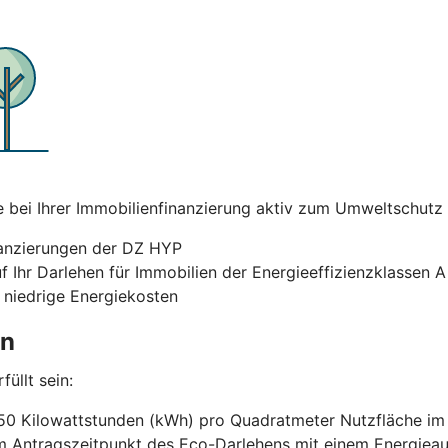
ei Ihrer Immobilienfinanzierung aktiv zum Umweltschutz bei
nanzierungen der DZ HYP
uf Ihr Darlehen für Immobilien der Energieeffizienzklassen 
 niedrige Energiekosten
en
üllt sein:
50 Kilowattstunden (kWh) pro Quadratmeter Nutzfläche im J
um Antragszeitpunkt des Eco-Darlehens mit einem Energi