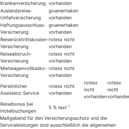
Krankenversicherung
vorhanden
Auslandsreise-
gruenerhaken
Unfallversicherung
vorhanden
Haftungsausschluss-
gruenerhaken
Versicherung
vorhanden
Reiserücktrittskosten-
rotesx
nicht
Versicherung
vorhanden
Reiseabbruch-
rotesx
nicht
Versicherung
vorhanden
Mietwagenvollkasko-
rotesx
nicht
Versicherung
vorhanden
rotesx
rotesx
Persönlicher
rotesx
nicht
nicht
nicht
Assistenz-Service
vorhanden
vorhanden
vorhande
Reisebonus bei
1
5 %
text
Hotelbuchungen
Maßgebend für den Versicherungsschutz und die
Serviceleistungen sind ausschließlich die allgemeinen